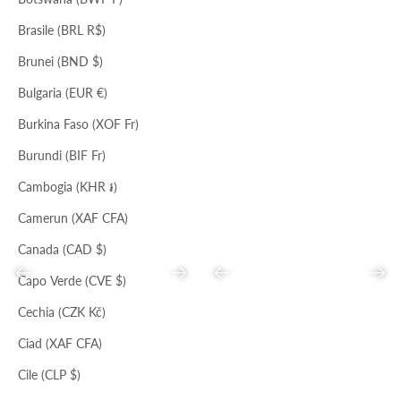
Brasile (BRL R$)
Brunei (BND $)
ORO
NERO
ARGENTO
MULES INFRADITO
BRACCIALE CUBO
Bulgaria (EUR €)
Prezzo scontato
Prezzo
Prezzo scontato
Prezzo
€77,00
€234,00
€61,00
€133,00
Burkina Faso (XOF Fr)
Burundi (BIF Fr)
Cambogia (KHR ៛)
Camerun (XAF CFA)
Canada (CAD $)
Precedente
Successivo
Precedente
Succ
Capo Verde (CVE $)
Cechia (CZK Kč)
Ciad (XAF CFA)
PITONE ROCCIA
ORZO
Cile (CLP $)
MOCASSINO BARCA DRIVER
STOLA IN LINO