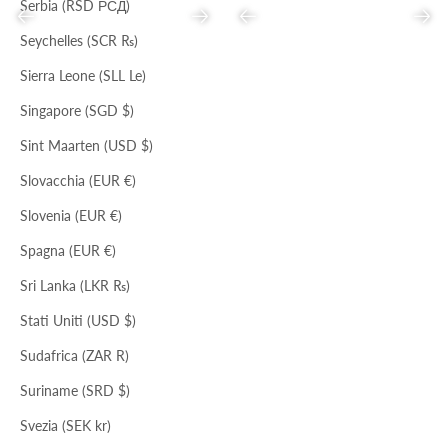
Serbia (RSD РСД)
Precedente
Successivo
Precedente
Succ
Seychelles (SCR ₨)
Sierra Leone (SLL Le)
Singapore (SGD $)
NERO
VETRO/NERO
BRACCIALE IN RESINA
FOULARD DIS.ZODIACO
Sint Maarten (USD $)
Prezzo scontato
Prezzo
Prezzo scontato
Prezzo
€46,00
€99,00
€51,00
€154,00
Slovacchia (EUR €)
Slovenia (EUR €)
1
2
3
…
5
Spagna (EUR €)
Sri Lanka (LKR ₨)
Stati Uniti (USD $)
SCARPE E ACCESSORI
Sudafrica (ZAR R)
Suriname (SRD $)
Svezia (SEK kr)