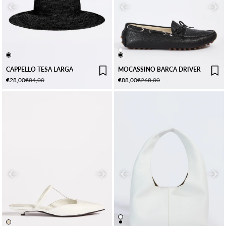
Precedente
Precedente
Succ
BIANCO
NERO
NERO
CAPPELLO TESA LARGA
MOCASSINO BARCA DRIVER
Prezzo scontato
Prezzo
Prezzo scontato
Prezzo
€28,00
€84,00
€88,00
€268,00
Precedente
Successivo
Precedente
Succ
BIANCO