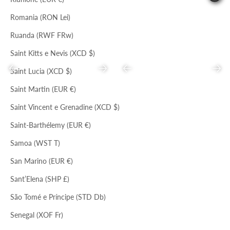
Romania (RON Lei)
Ruanda (RWF FRw)
Saint Kitts e Nevis (XCD $)
Precedente
Successivo
Precedente
Succ
Saint Lucia (XCD $)
Saint Martin (EUR €)
Saint Vincent e Grenadine (XCD $)
MIX OLTREMAR+CHERRYW
MANDORLA
Saint-Barthélemy (EUR €)
SANDALO CON FASCETTE
BRACCIALE IN RESINA
Prezzo scontato
Prezzo
Prezzo scontato
Prezzo
Samoa (WST T)
€110,00
€338,00
€46,00
€99,00
San Marino (EUR €)
Sant’Elena (SHP £)
São Tomé e Príncipe (STD Db)
Senegal (XOF Fr)