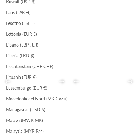
Kuwait (USD $)
IBISCO
ARGENTO
DELFINO
Laos (LAK ₭)
MINI BORSA TRACOLLA
CUFFIA BABS
Lesotho (LSL L)
Prezzo scontato
Prezzo
Prezzo scontato
Prezzo
€31,00
€154,00
€31,00
€94,00
Lettonia (EUR €)
Libano (LBP ل.ل)
Liberia (LRD $)
Liechtenstein (CHF CHF)
Lituania (EUR €)
Precedente
Successivo
Precedente
Succ
Lussemburgo (EUR €)
Macedonia del Nord (MKD ден)
TESTA DI MORO
Madagascar (USD $)
CARRYOVER
DESERTO
STIVALE MATIS
CINTURA DARIA
Malawi (MWK MK)
Prezzo scontato
Prezzo
Prezzo scontato
€140,00
€429,00
€89,00
Malaysia (MYR RM)