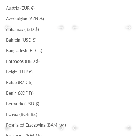
Austria (EUR €)
Azerbaigian (AZN ₼)
Precedente
Successivo
Precedente
Succ
Bahamas (BSD $)
Bahrein (USD $)
Bangladesh (BDT ৳)
BIANCO
NERO
BETULLA
Barbados (BBD $)
TOTE VERTICALE
COLLANA DOPPIO GIRO
Prezzo scontato
Prezzo
Prezzo scontato
Prezzo
€65,00
€198,00
€63,00
€138,00
Belgio (EUR €)
Belize (BZD $)
Benin (XOF Fr)
Bermuda (USD $)
Bolivia (BOB Bs.)
Bosnia ed Erzegovina (BAM КМ)
Precedente
Successivo
Precedente
Succ
Botswana (BWP P)