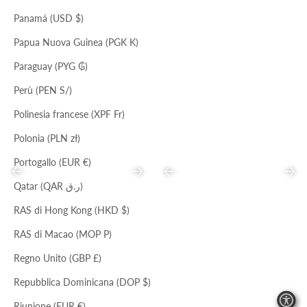
NERO
NOTTE
Panamá (USD $)
CINTURA AMANDA
BALLERINA PAILLETTES
Papua Nuova Guinea (PGK K)
Prezzo scontato
Prezzo
Prezzo scontato
Prezzo
€81,00
€247,00
€128,00
€390,00
Paraguay (PYG ₲)
Perù (PEN S/)
Polinesia francese (XPF Fr)
Polonia (PLN zł)
Portogallo (EUR €)
Precedente
Successivo
Precedente
Succ
Qatar (QAR ر.ق)
RAS di Hong Kong (HKD $)
RAS di Macao (MOP P)
MANDARINO/LAMPON/ORO
ARANCIO/FUXIA/PANNA
COLLANA MULTIFILI
COLLANA
Regno Unito (GBP £)
Prezzo scontato
Prezzo
Prezzo scontato
Prezzo
€55,00
€169,00
€49,00
€149,00
Repubblica Dominicana (DOP $)
Riunione (EUR €)