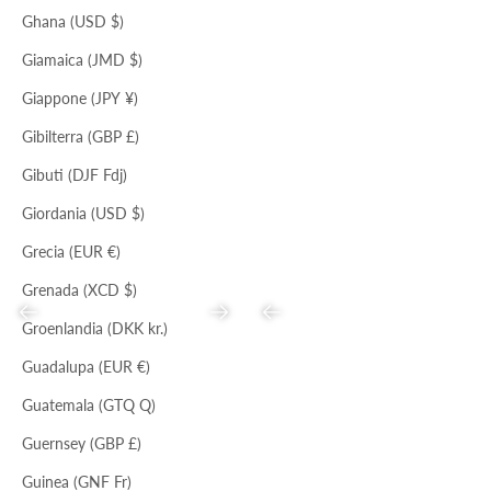
Ghana (USD $)
Il tuo carrello è vuoto
Giamaica (JMD $)
COTTO
NERO
CINTURA ANGELICA
CINTURA ZAZOU
Giappone (JPY ¥)
Prezzo scontato
Prezzo
Prezzo scontato
Prezzo
€65,00
€198,00
€32,00
€97,00
Gibilterra (GBP £)
Gibuti (DJF Fdj)
Giordania (USD $)
Grecia (EUR €)
Grenada (XCD $)
Precedente
Successivo
Precedente
Groenlandia (DKK kr.)
Guadalupa (EUR €)
Guatemala (GTQ Q)
NERO
NERO
Guernsey (GBP £)
SANDALO XAVIERE
CLUTCH PILLOW
Prezzo scontato
Prezzo
Prezzo scontato
Prezzo
€91,00
€280,00
€59,00
€224,00
Guinea (GNF Fr)