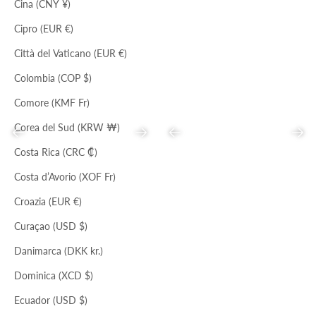
Prezzo scontato
Prezzo
Prezzo scontato
Prezzo
€130,00
€398,00
€41,00
€125,00
Cina (CNY ¥)
Cipro (EUR €)
Città del Vaticano (EUR €)
Colombia (COP $)
Comore (KMF Fr)
Corea del Sud (KRW ₩)
Precedente
Successivo
Precedente
Succ
Costa Rica (CRC ₡)
Costa d’Avorio (XOF Fr)
CILIEGIA
Croazia (EUR €)
SETA
NERO
BALLERINA PRISCILLA
CINTURA ROSS
Curaçao (USD $)
Prezzo scontato
Prezzo
Prezzo scontato
Prezzo
€68,00
€208,00
€55,00
€169,00
Danimarca (DKK kr.)
Dominica (XCD $)
Ecuador (USD $)