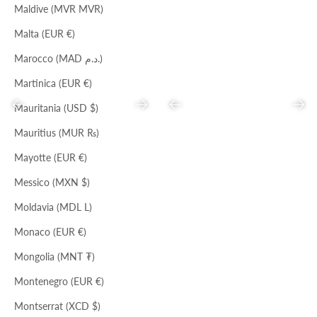
Maldive (MVR MVR)
Malta (EUR €)
Marocco (MAD د.م.)
Martinica (EUR €)
Precedente
Successivo
Precedente
Succ
Mauritania (USD $)
Mauritius (MUR ₨)
Mayotte (EUR €)
DESERTO
NERO
Messico (MXN $)
CAPPELLO LUIGINA
CINTURA BEN
Prezzo scontato
Prezzo
Prezzo scontato
Prezzo
Moldavia (MDL L)
€36,00
€91,00
€98,00
€299,00
Monaco (EUR €)
Mongolia (MNT ₮)
Montenegro (EUR €)
Montserrat (XCD $)