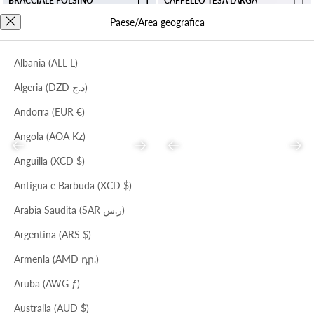
BRACCIALE POLSINO
CAPPELLO TESA LARGA
Prezzo scontato
Prezzo
Prezzo scontato
Prezzo
€63,00
€138,00
€47,00
€143,00
Paese/Area geografica
Albania (ALL L)
Algeria (DZD د.ج)
Andorra (EUR €)
Angola (AOA Kz)
Precedente
Successivo
Precedente
Succ
Anguilla (XCD $)
Antigua e Barbuda (XCD $)
Arabia Saudita (SAR ر.س)
NERO
MIELE
PANNA
CAPPELLO FEDORA
CAPPELLO SELENA
Argentina (ARS $)
Prezzo scontato
Prezzo
Prezzo scontato
Prezzo
€33,00
€99,00
€30,00
€91,00
Armenia (AMD դր.)
Aruba (AWG ƒ)
Australia (AUD $)