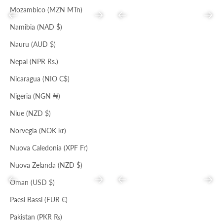
Mozambico (MZN MTn)
Precedente
Successivo
Precedente
Succ
Namibia (NAD $)
Nauru (AUD $)
Nepal (NPR Rs.)
NERO
NERO
STIVALE ALTO SIMONA
CINTURA LEDA
Nicaragua (NIO C$)
Prezzo scontato
Prezzo
Prezzo scontato
Prezzo
€168,00
€515,00
€59,00
€128,00
Nigeria (NGN ₦)
Niue (NZD $)
Norvegia (NOK kr)
Nuova Caledonia (XPF Fr)
Nuova Zelanda (NZD $)
Precedente
Successivo
Precedente
Succ
Oman (USD $)
Paesi Bassi (EUR €)
Pakistan (PKR ₨)