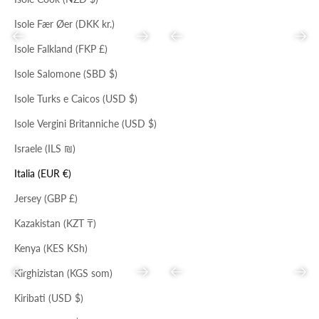
Isole Fær Øer (DKK kr.)
Precedente
Successivo
Precedente
Succ
Isole Falkland (FKP £)
Isole Salomone (SBD $)
Isole Turks e Caicos (USD $)
TOAST
PIOMBO/CHAMPAGNE
NERO
NERO
Isole Vergini Britanniche (USD $)
MINI SECCHIELLO
CLUTCH CON NODO
Prezzo scontato
Prezzo
Prezzo scontato
Prezzo
€55,00
€169,00
€69,00
€175,00
Israele (ILS ₪)
Italia (EUR €)
Jersey (GBP £)
Kazakistan (KZT ₸)
Kenya (KES KSh)
Kirghizistan (KGS som)
Precedente
Successivo
Precedente
Succ
Kiribati (USD $)