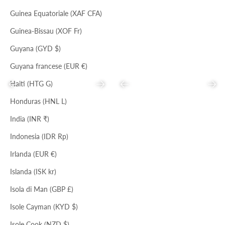
Guinea Equatoriale (XAF CFA)
Guinea-Bissau (XOF Fr)
Guyana (GYD $)
Guyana francese (EUR €)
Haiti (HTG G)
Precedente
Successivo
Precedente
Succ
Honduras (HNL L)
India (INR ₹)
NERO
Indonesia (IDR Rp)
TOAST
NERO
HOBO ASIMMETRICA
MAXI TOTE
Irlanda (EUR €)
Prezzo scontato
Prezzo
Prezzo scontato
Prezzo
€78,00
€198,00
€90,00
€229,00
Islanda (ISK kr)
Isola di Man (GBP £)
Isole Cayman (KYD $)
Isole Cook (NZD $)