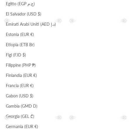
Egitto (EGP ج.م)
El Salvador (USD $)
Precedente
Successivo
Precedente
Succ
Emirati Arabi Uniti (AED د.إ)
Estonia (EUR €)
Etiopia (ETB Br)
NERO
COTTO
NERO
Figi (FJD $)
CINTURA MILVA
CINTURA YVONNE
Prezzo scontato
Prezzo
Prezzo scontato
Prezzo
€70,00
€214,00
€70,00
€214,00
Filippine (PHP ₱)
Finlandia (EUR €)
Francia (EUR €)
Gabon (USD $)
Gambia (GMD D)
Georgia (GEL ₾)
Precedente
Successivo
Precedente
Succ
Germania (EUR €)