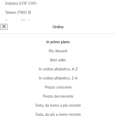
Svizzera (CHF CHF)
Taiwan (TWD $)
Tanzania (TZS Sh)
Ordina
Iscriviti alla Newsletter
Thailandia (THB ฿)
EMAIL
Timor Est (USD $)
In primo piano
Togo (XOF Fr)
Più rilevanti
SERVIZIO CLIENTI
Tonga (TOP T$)
Best seller
Trinidad e Tobago (TTD $)
In ordine alfabetico, A-Z
SERVIZIO CLIENTI
Trattenuta reso
Tunisia (USD $)
In ordine alfabetico, Z-A
AREA LEGALE/CORPORATE
Turkmenistan (USD $)
Prezzo crescente
Lingua
€5: Italia
Tuvalu (AUD $)
Prezzo decrescente
€5: Europa CEE
Italia (EUR €)
Italiano
€8/£7: Regno Unito
Uganda (UGX USh)
Data, da meno a più recente
Italiano
€10/$12: Stati Uniti
© 2026 Abraham Industries s.r.l. All Rights Reserved. P.IVA 01729810406
Ungheria (HUF Ft)
€12: ROW
Data, da più a meno recente
English