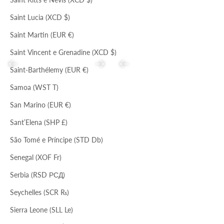
Saint Lucia (XCD $)
Saint Martin (EUR €)
Saint Vincent e Grenadine (XCD $)
Precedente
Successivo
Precedente
Saint-Barthélemy (EUR €)
Samoa (WST T)
San Marino (EUR €)
MARMELLATA
NERO
NERO
Sant’Elena (SHP £)
BORSA SECCHIELLO
BORSA A SPALLA
Prezzo scontato
Prezzo
Prezzo scontato
Prezzo
€84,00
€258,00
€82,00
€208,00
São Tomé e Príncipe (STD Db)
Senegal (XOF Fr)
Serbia (RSD РСД)
BORSE
Seychelles (SCR ₨)
Sierra Leone (SLL Le)