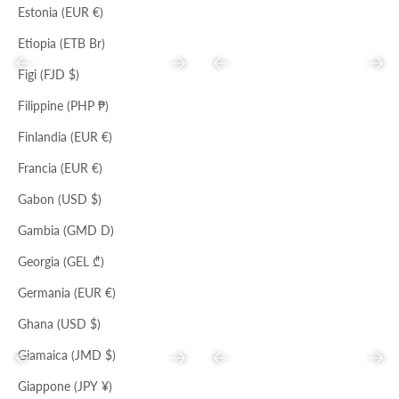
Estonia (EUR €)
Etiopia (ETB Br)
Precedente
Successivo
Precedente
Succ
Figi (FJD $)
Filippine (PHP ₱)
Finlandia (EUR €)
NERO
TOAST
LATTE CALDO
Francia (EUR €)
CAMERA BAG
CAMERA BAG
Prezzo scontato
Prezzo
Prezzo scontato
Prezzo
€70,00
€214,00
€39,00
€198,00
Gabon (USD $)
Gambia (GMD D)
Il tuo carrello è vuoto
Georgia (GEL ₾)
Germania (EUR €)
Ghana (USD $)
Giamaica (JMD $)
Precedente
Successivo
Precedente
Succ
Giappone (JPY ¥)