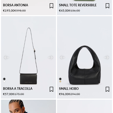
NERO
EUCALIPTO/MANDORLA
BORSA ANTONIA
SMALL TOTE REVERSIBILE
Prezzo scontato
Prezzo
Prezzo scontato
Prezzo
€195,00
€598,00
€45,00
€136,00
Precedente
Successivo
Precedente
Succ
NERO
NERO
BIANCO
CORDA
BORSA A TRACOLLA
SMALL HOBO
Prezzo scontato
Prezzo
Prezzo scontato
Prezzo
€57,00
€175,00
€96,00
€294,00