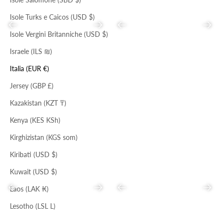
Isole Turks e Caicos (USD $)
Precedente
Successivo
Precedente
Succ
Isole Vergini Britanniche (USD $)
Israele (ILS ₪)
Italia (EUR €)
DIVISA
NERO
NERO
Jersey (GBP £)
MAXI TOTE
HOBO ASIMMETRICA
Prezzo scontato
Prezzo
Prezzo scontato
Prezzo
€90,00
€229,00
€78,00
€198,00
Kazakistan (KZT ₸)
Kenya (KES KSh)
Kirghizistan (KGS som)
Kiribati (USD $)
Kuwait (USD $)
Laos (LAK ₭)
Precedente
Successivo
Precedente
Succ
Lesotho (LSL L)