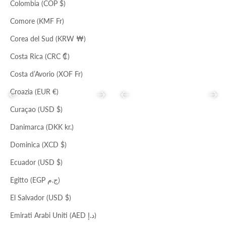
Prezzo scontato
Prezzo
Prezzo scontato
Prezzo
€55,00
€169,00
€58,00
€294,00
Colombia (COP $)
Comore (KMF Fr)
Corea del Sud (KRW ₩)
Costa Rica (CRC ₡)
Costa d’Avorio (XOF Fr)
Croazia (EUR €)
Precedente
Successivo
Precedente
Succ
Curaçao (USD $)
Danimarca (DKK kr.)
Dominica (XCD $)
NOCE MOSCATA
ARGENTO
CLUTCH
MINI BORSA TRACOLLA
Ecuador (USD $)
Prezzo scontato
Prezzo
Prezzo scontato
Prezzo
€76,00
€193,00
€31,00
€154,00
Egitto (EGP ج.م)
El Salvador (USD $)
Emirati Arabi Uniti (AED د.إ)