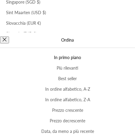
Singapore (SGD $)
Sint Maarten (USD $)
Slovacchia (EUR €)
Slovenia (EUR €)
Ordina
Iscriviti alla Newsletter
Spagna (EUR €)
EMAIL
Sri Lanka (LKR ₨)
In primo piano
Stati Uniti (USD $)
Più rilevanti
SERVIZIO CLIENTI
Sudafrica (ZAR R)
Best seller
Suriname (SRD $)
In ordine alfabetico, A-Z
SERVIZIO CLIENTI
Trattenuta reso
Svezia (SEK kr)
In ordine alfabetico, Z-A
AREA LEGALE/CORPORATE
Svizzera (CHF CHF)
Prezzo crescente
Lingua
€5: Italia
Taiwan (TWD $)
Prezzo decrescente
€5: Europa CEE
Italia (EUR €)
Italiano
€8/£7: Regno Unito
Tanzania (TZS Sh)
Data, da meno a più recente
Italiano
€10/$12: Stati Uniti