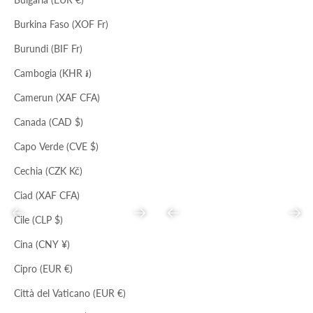
Burkina Faso (XOF Fr)
Burundi (BIF Fr)
TOAST
NERO
NERO
HOBO SPARKLING
CLUTCH
Cambogia (KHR ៛)
Prezzo scontato
Prezzo
Prezzo scontato
Prezzo
€69,00
€175,00
€69,00
€175,00
Camerun (XAF CFA)
Canada (CAD $)
Capo Verde (CVE $)
Cechia (CZK Kč)
Ciad (XAF CFA)
Precedente
Successivo
Precedente
Succ
Cile (CLP $)
Cina (CNY ¥)
Cipro (EUR €)
TOAST
NERO
CUSTARD
Città del Vaticano (EUR €)
MINI SECCHIELLO
BORSA CLOE