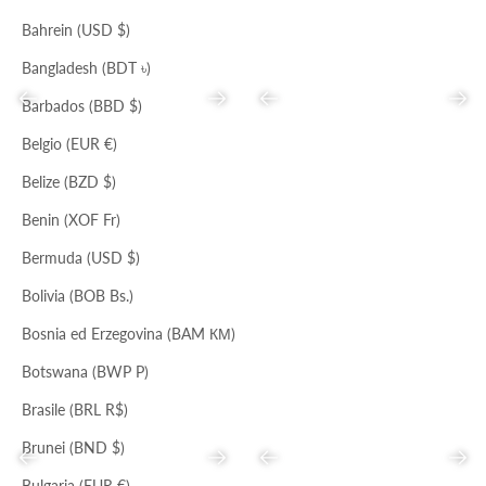
Bahrein (USD $)
Bangladesh (BDT ৳)
Precedente
Successivo
Precedente
Succ
Barbados (BBD $)
Belgio (EUR €)
Belize (BZD $)
CALCE
NERO
Benin (XOF Fr)
HAND BAG
TOTE GEOMETRICA
Prezzo scontato
Prezzo
Prezzo scontato
Prezzo
€65,00
€208,00
€58,00
€177,00
Bermuda (USD $)
Bolivia (BOB Bs.)
Bosnia ed Erzegovina (BAM КМ)
Botswana (BWP P)
Brasile (BRL R$)
Brunei (BND $)
Precedente
Successivo
Precedente
Succ
Bulgaria (EUR €)