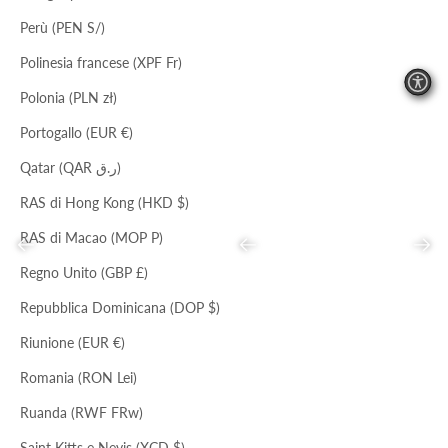
NOCE MOSCATA
ACERO
Perù (PEN S/)
MINI TRACOLLA
MINI HOBO
Prezzo scontato
Prezzo
Prezzo scontato
Prezzo
€70,00
€177,00
€78,00
€198,00
Polinesia francese (XPF Fr)
Polonia (PLN zł)
Portogallo (EUR €)
Qatar (QAR ر.ق)
RAS di Hong Kong (HKD $)
RAS di Macao (MOP P)
Precedente
Precedente
Succ
Regno Unito (GBP £)
Repubblica Dominicana (DOP $)
Riunione (EUR €)
NERO
FIOR PESCA-ROS-FUXIA
CLUTCH PILLOW
BORSA ANNIKA
Romania (RON Lei)
Prezzo scontato
Prezzo
Prezzo scontato
Prezzo
€59,00
€224,00
€96,00
€294,00
Ruanda (RWF FRw)
Saint Kitts e Nevis (XCD $)