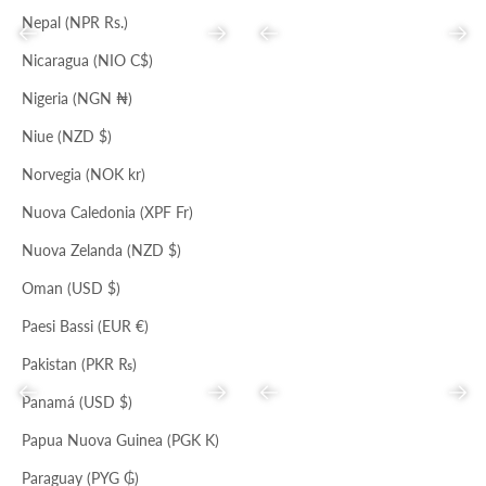
Nepal (NPR Rs.)
Precedente
Successivo
Precedente
Succ
Nicaragua (NIO C$)
Nigeria (NGN ₦)
Niue (NZD $)
NERO
NERO
LARGE HANDBAG
MAXI SECCHIELLO
Norvegia (NOK kr)
Prezzo scontato
Prezzo
Prezzo scontato
Prezzo
€64,00
€195,00
€85,00
€245,00
Nuova Caledonia (XPF Fr)
Nuova Zelanda (NZD $)
Oman (USD $)
Paesi Bassi (EUR €)
Pakistan (PKR ₨)
Precedente
Successivo
Precedente
Succ
Panamá (USD $)
Papua Nuova Guinea (PGK K)
Paraguay (PYG ₲)