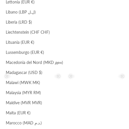
Lettonia (EUR €)
ARGENTO
LAMPONE
Libano (LBP ل.ل)
CLUTCH
TOTE NODO
Liberia (LRD $)
Prezzo scontato
Prezzo
Prezzo scontato
Prezzo
€55,00
€169,00
€68,00
€208,00
Liechtenstein (CHF CHF)
Lituania (EUR €)
Lussemburgo (EUR €)
Macedonia del Nord (MKD ден)
Madagascar (USD $)
Precedente
Successivo
Precedente
Succ
Malawi (MWK MK)
Malaysia (MYR RM)
Maldive (MVR MVR)
PIOMBO/CHAMPAGNE
NERO
NERO
CLUTCH CON NODO
BORSA TRACOLLA FRANGE
Malta (EUR €)
Prezzo scontato
Prezzo
Prezzo scontato
Prezzo
€69,00
€175,00
€68,00
€208,00
Marocco (MAD د.م.)