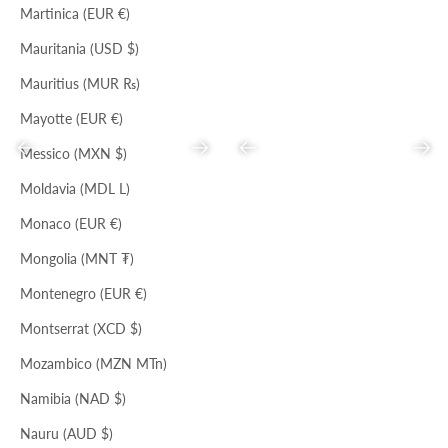
Martinica (EUR €)
Mauritania (USD $)
Mauritius (MUR ₨)
Mayotte (EUR €)
Precedente
Successivo
Precedente
Succ
Messico (MXN $)
Moldavia (MDL L)
Monaco (EUR €)
NERO
CORDA
Mongolia (MNT ₮)
TOTE CON FRANGE
LARGE HOBO
Prezzo scontato
Prezzo
Prezzo scontato
Prezzo
Montenegro (EUR €)
€89,00
€273,00
€135,00
€414,00
Montserrat (XCD $)
Mozambico (MZN MTn)
Namibia (NAD $)
Nauru (AUD $)