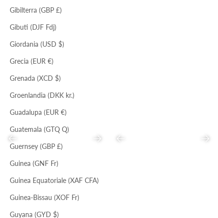
Gibilterra (GBP £)
ROSA DEL DESERTO
Gibuti (DJF Fdj)
SIGARO
NERO
SECCHIELLO
MINI HANDBAG
Giordania (USD $)
Prezzo scontato
Prezzo
Prezzo scontato
Prezzo
€39,00
€198,00
€55,00
€169,00
Grecia (EUR €)
Grenada (XCD $)
Groenlandia (DKK kr.)
Guadalupa (EUR €)
Guatemala (GTQ Q)
Precedente
Successivo
Precedente
Succ
Guernsey (GBP £)
Guinea (GNF Fr)
Guinea Equatoriale (XAF CFA)
NERO
NERO
TOAST
Guinea-Bissau (XOF Fr)
MAXI HOBO
MINI TOTE
Prezzo scontato
Prezzo
Prezzo scontato
Prezzo
€88,00
€224,00
€73,00
€185,00
Guyana (GYD $)