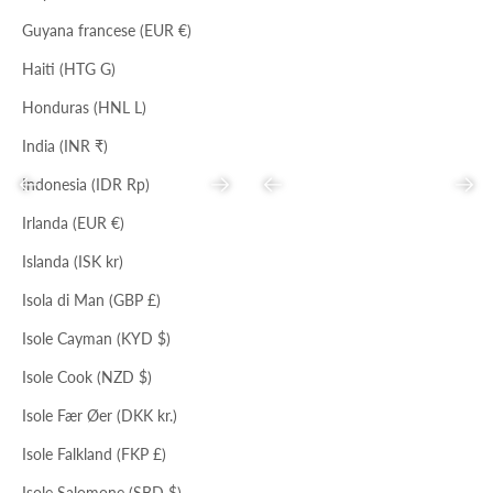
Guyana francese (EUR €)
Haiti (HTG G)
Honduras (HNL L)
India (INR ₹)
Indonesia (IDR Rp)
Precedente
Successivo
Precedente
Succ
Irlanda (EUR €)
Islanda (ISK kr)
NERO
Isola di Man (GBP £)
ACERO
TOAST
TOTE TRACOLLA REGOL.
HOBO ASIMMETRICA
Isole Cayman (KYD $)
Prezzo scontato
Prezzo
Prezzo scontato
Prezzo
€78,00
€198,00
€78,00
€198,00
Isole Cook (NZD $)
Isole Fær Øer (DKK kr.)
Isole Falkland (FKP £)
Isole Salomone (SBD $)