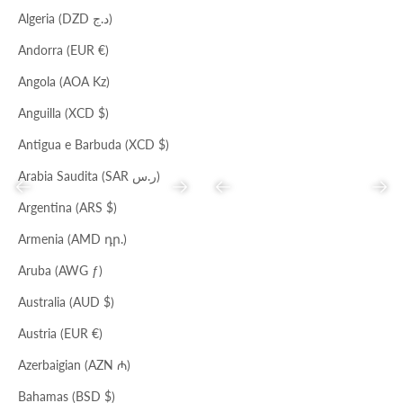
BORSA ROSSELLA
MEDIUM HOBO
Algeria (DZD د.ج)
Prezzo scontato
Prezzo
Prezzo scontato
Prezzo
€227,00
€697,00
€117,00
€359,00
Andorra (EUR €)
Angola (AOA Kz)
Anguilla (XCD $)
Antigua e Barbuda (XCD $)
Arabia Saudita (SAR ر.س)
Precedente
Successivo
Precedente
Succ
Argentina (ARS $)
Armenia (AMD դր.)
Aruba (AWG ƒ)
BIANCO
NERO
SALE/NERO
TOTE VERTICALE
flat shopper canvas
Australia (AUD $)
Prezzo scontato
Prezzo
Prezzo scontato
Prezzo
€65,00
€198,00
€45,00
€73,00
Austria (EUR €)
Azerbaigian (AZN ₼)
Bahamas (BSD $)