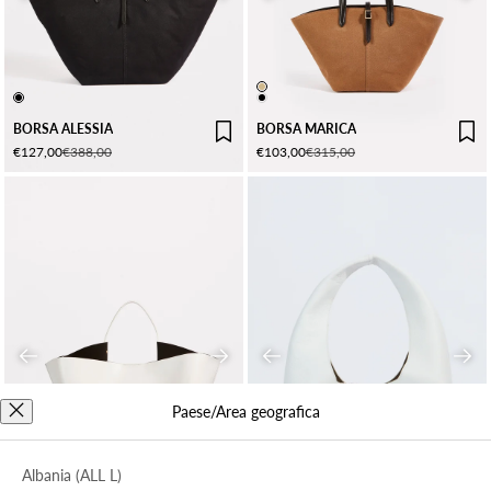
LIGHT CAMEL
NERO
NERO
BORSA ALESSIA
BORSA MARICA
Prezzo scontato
Prezzo
Prezzo scontato
Prezzo
€127,00
€388,00
€103,00
€315,00
Precedente
Successivo
Precedente
Succ
Paese/Area geografica
BIANCO
BIANCO
NERO
Albania (ALL L)